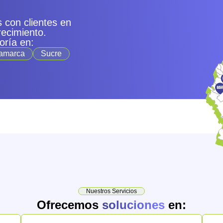
 con clientes en
recimiento.
oría en:
amarca
Sucre
Nuestros Servicios
Ofrecemos
soluciones
en: