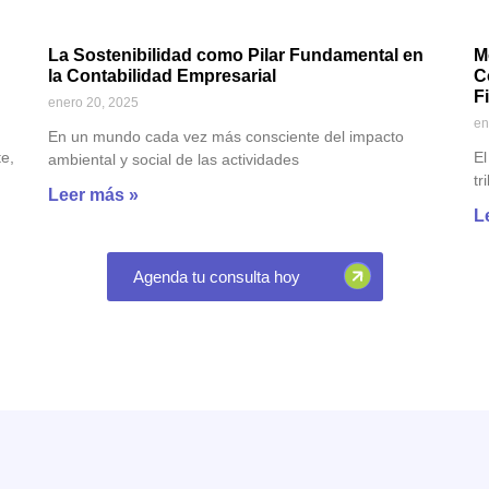
n
La Sostenibilidad como Pilar Fundamental en
M
la Contabilidad Empresarial
C
F
enero 20, 2025
en
En un mundo cada vez más consciente del impacto
e,
El
ambiental y social de las actividades
tr
Leer más »
L
Agenda tu consulta hoy