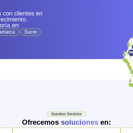
 con clientes en
recimiento.
oría en:
amarca
Sucre
Nuestros Servicios
Ofrecemos
soluciones
en: