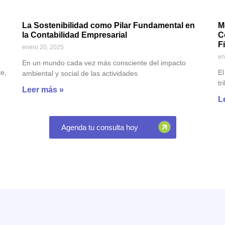
n
La Sostenibilidad como Pilar Fundamental en
M
la Contabilidad Empresarial
C
F
enero 20, 2025
en
En un mundo cada vez más consciente del impacto
e,
El
ambiental y social de las actividades
tr
Leer más »
L
Agenda tu consulta hoy