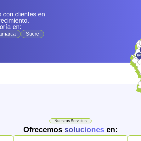
 con clientes en
recimiento.
oría en:
amarca
Sucre
Nuestros Servicios
Ofrecemos
soluciones
en: