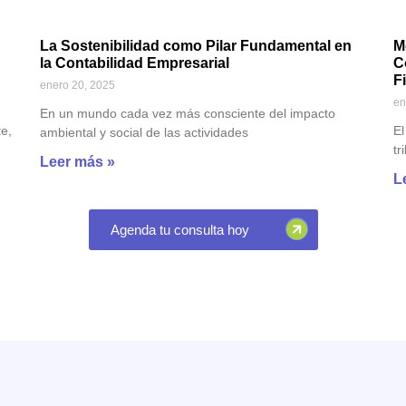
n
La Sostenibilidad como Pilar Fundamental en
M
la Contabilidad Empresarial
C
F
enero 20, 2025
en
En un mundo cada vez más consciente del impacto
e,
El
ambiental y social de las actividades
tr
Leer más »
L
Agenda tu consulta hoy