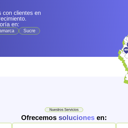
 con clientes en
recimiento.
oría en:
amarca
Sucre
Nuestros Servicios
Ofrecemos
soluciones
en: