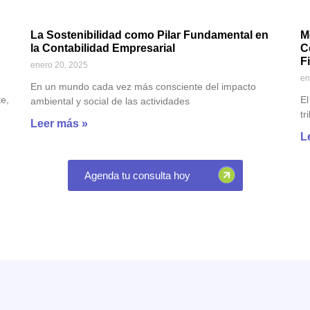
n
La Sostenibilidad como Pilar Fundamental en
M
la Contabilidad Empresarial
C
F
enero 20, 2025
en
En un mundo cada vez más consciente del impacto
e,
El
ambiental y social de las actividades
tr
Leer más »
L
Agenda tu consulta hoy